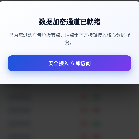
4+2+1=07
大
单
9+1+0=10
小
单
数据加密通道已就绪
7+5+3=15
小
单
已为您过滤广告垃圾节点，请点击下方按钮接入核心数据服
务。
2+1+1=04
大
单
8+6+5=19
大
双
安全接入 立即访问
0+6+2=08
小
单
4+5+3=12
小
单
3+8+3=14
小
双
6+5+7=18
小
单
8+4+4=16
小
双
8+8+0=16
小
单