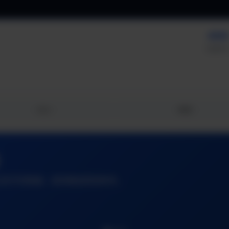
400
数据样
大小
单双
优化算法，提升预测准确率。