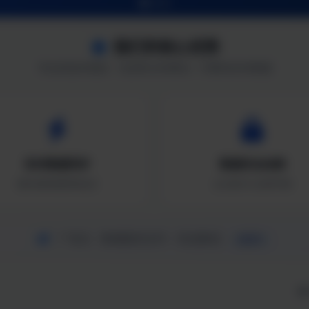
我们的核心优势
专业的技术团队 · 先进的分析算法 · 可靠的实时数据
实时数据同步
数据安全加密
毫秒级数据更新延迟
企业级SSL加密传输
广告位 · 数据服务合作 · 欢迎垂询
招商中