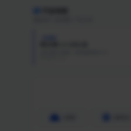
行业动态
最新资讯 · 技术更新 · 平台公告
技术更新
算法引擎 v3.0 正式上线
全新深度学习模型，预测准确率提升12%
2026-07-18
云数据
智算科技