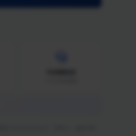
专业客服支持
7×24小时在线服务
更新于 2026-08-09 15:54:27
算法 v1
黑马预测