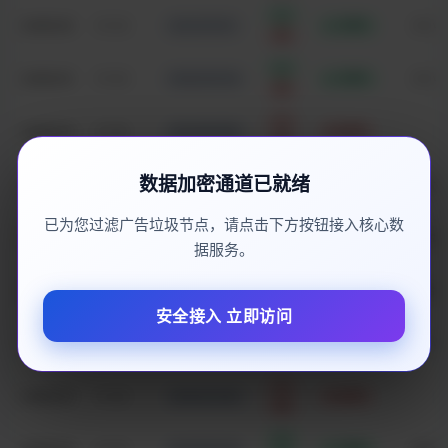
小
3466346
01:33
3+1+7=11
命中
大小
双
小
3466345
01:30
9+0+4=13
命中
大小
双
小
3466344
01:26
9+2+9=20
未中
-
单
小
数据加密通道已就绪
3466343
01:23
5+5+0=10
命中
组合
双
已为您过滤广告垃圾节点，请点击下方按钮接入核心数
大
3466342
01:19
8+4+4=16
命中
组合
据服务。
双
小
3466341
01:16
2+0+5=07
命中
组合
单
安全接入 立即访问
小
3466340
01:12
2+3+2=07
命中
大小
双
小
3466339
01:09
8+6+4=18
未中
-
单
小