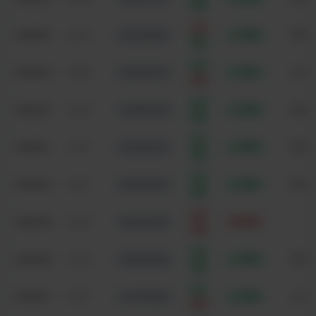
双
小
3466354
02:01
9+1+6=16
命中
单双
双
大
3466353
01:58
4+5+6=15
命中
大小
双
大
3466352
01:54
7+8+9=24
命中
组合
双
小
3466351
01:51
4+2+6=12
命中
组合
双
大
3466350
01:47
8+2+6=16
命中
组合
双
小
3466349
01:44
4+6+5=15
未中
-
双
大
3466348
01:40
0+9+9=18
命中
组合
双
小
3466347
01:37
7+1+0=08
命中
大小
单