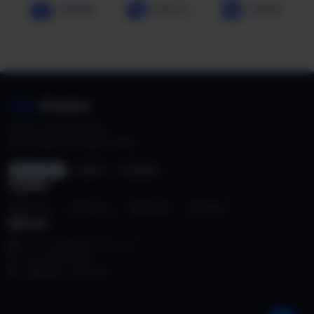
深蓝智能
数据工场
云擎科技
Data
Predict
加拿大28 智能预测系统
基于大数据分析与机器学习模型
ISO 27001
GDPR
SSL加密
快速导航
加拿大28
台湾PC28
隐私政策
用户协议
联系方式
service@datapredict.com
400-888-9999
数据加密 · 安全可靠