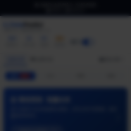
数据安全加密传输
实时同步更新
帮助中心
商务合作
Data
Predict
加拿大28 · 智能预测引擎 v3.0
400
32
8%
组合
开启
数据样本
命中次数
准确率
当前模式
加拿大28
台湾PC28
算法引擎
组合
大小
单双
杀组
热门
大数据驱动决策
累积海量历史数据，通过机器学习持续优化算法，提升预测
准确率。