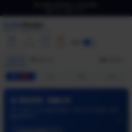
数据安全加密传输
实时同步更新
帮助中心
商务合作
Data
Predict
加拿大28 · 智能预测引擎 v3.0
400
9
2.3%
组合
开启
数据样本
命中次数
准确率
当前模式
加拿大28
台湾PC28
算法引擎
组合
大小
单双
杀组
热门
大数据驱动决策
提供
累积海量历史数据，通过机器学习持续优化算法，提升预测
准确率。