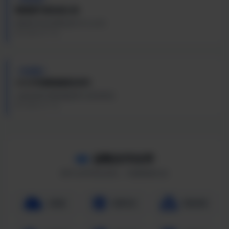
数据源升级完成公告
数据同步延迟降低至50ms以内
2026-07-16
行业资讯
2026年度数据报告发布
全面回顾年度数据趋势与预测表现
2026-07-14
战略合作伙伴
携手业界领先机构，共建数据生态
云数据
智算科技
数联网络