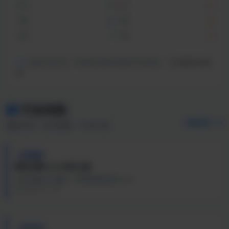
大
6
小
3
大单
0
大双
6
小单
1
小双
2
后续开出号码：
10 09 10 26 18 20 14 18 16
数据实时更
新
行业动态
查看更多
最新资讯 · 技术更新 · 平台公告
技术更新
算法引擎 v3.0 正式上线
全新深度学习模型，预测准确率提升12%
2026-07-18
平台公告