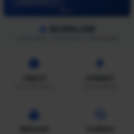
查看数据看板
我们的核心优势
专业的技术团队 · 先进的分析算法 · 可靠的实时数据
AI智能分析
实时数据同步
深度学习算法持续优化
毫秒级数据更新延迟
数据安全加密
专业客服支持