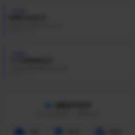
平台公告
数据源升级完成公告
数据同步延迟降低至50ms以内
2026-07-16
行业资讯
2026年度数据报告发布
全面回顾年度数据趋势与预测表现
2026-07-14
战略合作伙伴
携手业界领先机构，共建数据生态
云数据
智算科技
数联网络