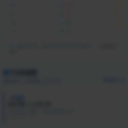
单
14
双
17
大
14
小
17
大单
4
大双
10
小单
10
小双
7
后续开出号码：
19 01 15 13 11 07 18 13 20 14
数据实时
更新
行业动态
查看更多
最新资讯 · 技术更新 · 平台公告
技术更新
算法引擎 v3.0 正式上线
全新深度学习模型，预测准确率提升12%
2026-07-18