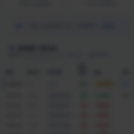
企业级SSL加密传输
7×24小时在线服务
广告位 · 数据服务合作 · 欢迎垂询
招商中
实时预测 · 单双分析
更新于 2026-08-09 01:55:52
算法 v1
黑马预测
预测
期号
倒计时
开奖号码
结果
状态
操作
--
--
双
预测中
3467157
3467156
01:54
8+2+4=14
双
命中
单双
3467155
01:51
8+2+1=11
双
未中
-
3467154
01:47
6+3+9=18
单
未中
-
3467153
01:44
6+1+3=10
单
未中
-