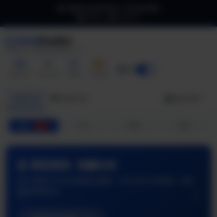
数据安全加密传输
实时同步更新
帮助中心
商务合作
Data
Predict
加拿大28 · 智能预测引擎 v3.0
400
12
3%
组合
开启
数据样本
命中次数
准确率
当前模式
加拿大28
台湾PC28
算法引擎
组合
大小
单双
杀组
热门
智赢未来
大数据驱动决策
法模型，实时分析开奖数据，提供
累积海量历史数据，通过机
准确率。