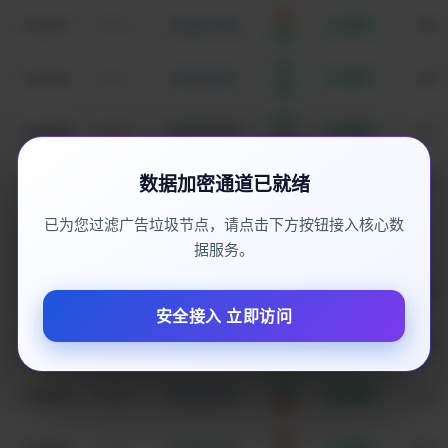
小
3466970
14:30
3+6+7=16
命中
单双
双
小
3466969
14:27
1+9+2=12
命中
组合
双
小
3466968
14:23
5+2+2=09
命中
大小
双
大
数据加密通道已就绪
3466967
14:20
0+9+9=18
命中
组合
双
已为您过滤广告垃圾节点，请点击下方按钮接入核心数
小
3466966
14:16
8+3+7=18
未中
-
据服务。
单
小
3466965
14:13
3+3+0=06
命中
组合
双
安全接入 立即访问
小
3466964
14:09
7+5+1=13
命中
组合
单
大
3466963
14:06
5+7+5=17
命中
大小
双
大