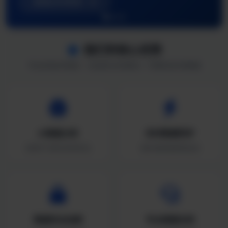
查看实时预测
我们的核心优势
专业的技术团队 · 先进的分析算法 · 可靠的实时数据
AI智能分析
实时数据同步
深度学习算法持续优化
毫秒级数据更新延迟
数据安全加密
专业客服支持