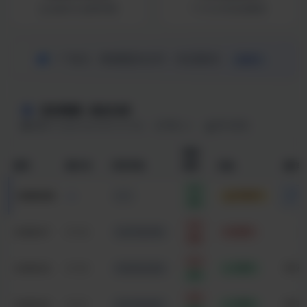
企业级SSL加密传输
7×24小时在线服务
广告位 · 数据服务合作 · 欢迎垂询
招商中
实时预测 · 组合分析
更新于 2026-08-06 07:37:28
算法 v1
黑马预测
预测
期号
倒计时
开奖号码
结果
状态
操作
大
--
3466048
--
预测中
单
小
3466047
07:34
3+7+6=16
未中
-
单
小
3466046
07:30
9+9+5=23
命中
单双
单
大
3466045
07:27
0+1+0=01
命中
单双