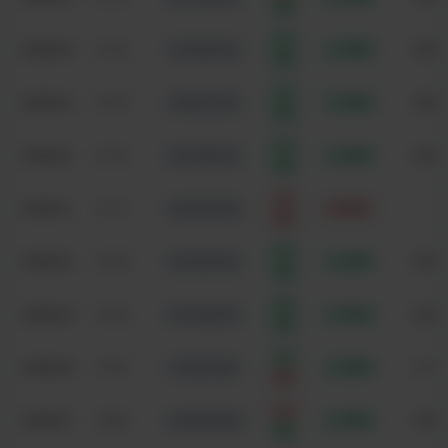
单
小
3466044
07:23
1+4+8=13
命中
组合
单
大
3466043
07:20
5+6+7=18
命中
组合
双
小
3466042
07:16
3+1+9=13
命中
组合
单
小
3466041
07:13
9+9+5=23
未中
-
双
大
3466040
07:09
6+3+5=14
命中
组合
双
大
3466039
07:06
0+7+8=15
命中
组合
单
大
3466038
07:02
7+9+2=18
命中
大小
单
大
3466037
06:59
0+0+3=03
命中
单双
单